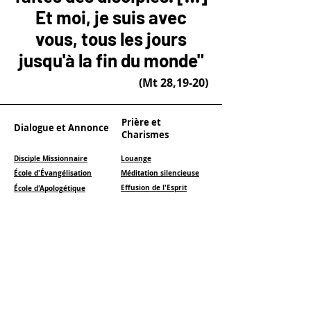
Et moi, je suis avec
vous, tous les jours
jusqu'à la fin du monde"
(Mt 28,19-20)
Prière et
Dialogue et Annonce
Charismes
Disciple Missionnaire
Louange
École d'Évangélisation
Méditation silencieuse
Effusion de l'Esprit
École d'Apologétique
Prière des Frères
Rencontre Missionnaire
avec les musulmans
Prière de Guérison
Prière de Délivrance
Transform
ation
Conversion
Pastorale
écologique