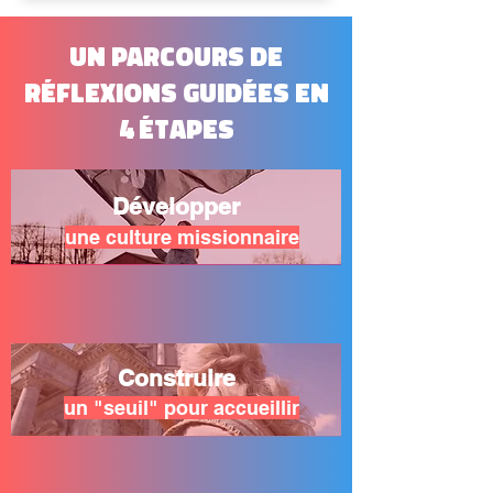
UN PARCOURS DE
RÉFLEXIONS GUIDÉES en
4 étapes
Développer
une culture missionnaire
Construire
un "seuil"
pour accueillir