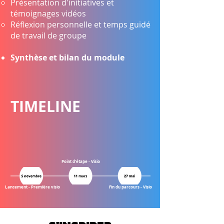
Présentation d'initiatives et
témoignages vidéos
Réflexion personnelle et temps guidé
de travail de groupe
Synthèse et bilan du module
TIMELINE
Point d'étape - Visio
Lancement - Première visio
Fin du parcours - Visio