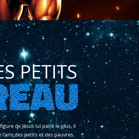
ES PETITS
REAU
re de Jésus lui parle le plus, il
 l'ami des petits et des pauvres.