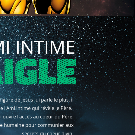
MI INTIME
AIGLE
ure de Jésus lui parle le plus, il
e l'Ami intime qui révèle le Père.
i ouvre l'accès au coeur du Père.
loire humaine pour communier aux
secrets du coeur divin.