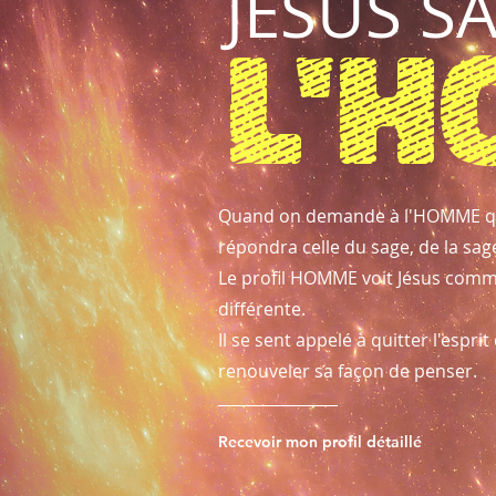
JÉSUS S
L'
Quand on demande à l'HOMME quelle
répondra celle du sage, de la sage
Le profil HOMME voit Jésus comm
différente.
Il se sent appelé à quitter l'espr
renouveler sa façon de penser.
Recevoir mon profil détaillé