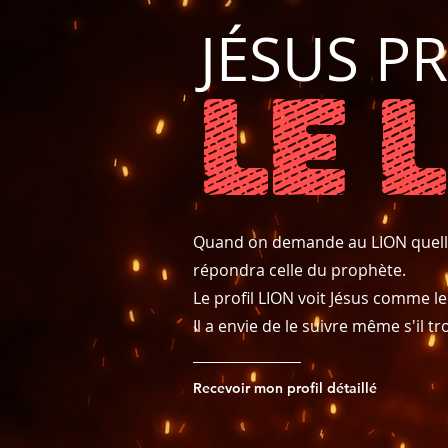
JÉSUS P
LE 
Quand on demande au LION quelle fi
répondra celle du prophète.
Le profil LION voit Jésus comme le
Il a envie de le suivre même s'il t
Recevoir mon profil détaillé