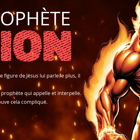
ROPHÈTE
LION
gure de Jésus lui parle le plus, il
 prophète qui appelle et interpelle.
rouve cela compliqué.